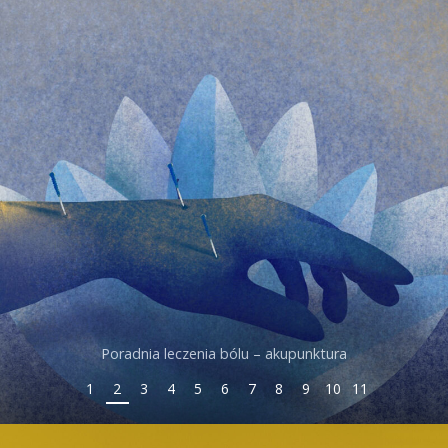
Poradnia internistyczna
1
2
3
4
5
6
7
8
9
10
11